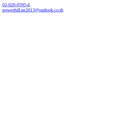
Skip
02-920-0595-6
to
powerfull.pe2013@outlook.co.th
content