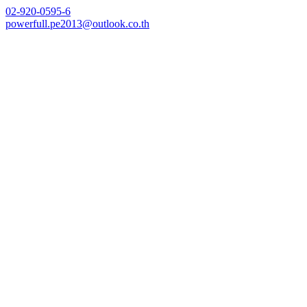
Skip
02-920-0595-6
to
powerfull.pe2013@outlook.co.th
content