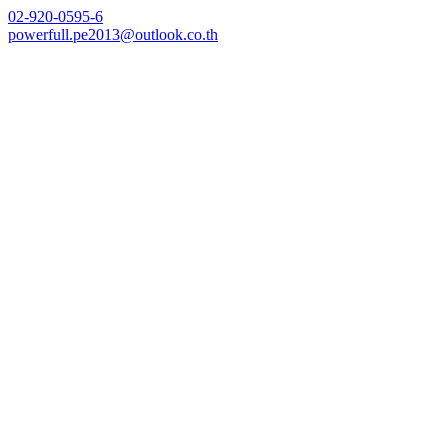
Skip
02-920-0595-6
to
powerfull.pe2013@outlook.co.th
content